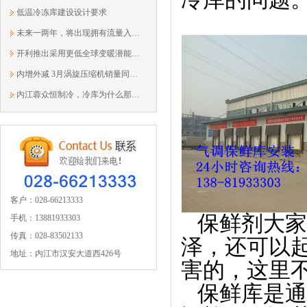
低温冷冻库建设设计要求
未来一两年，将出现拥有流量入口的冷链...
开利推出采用更低全球变暖潜能值制冷剂...
内增外减 3月涡旋压缩机销量同增16%
内江蓉众恒制冷，冷库为什么那么耗电您...
客户：028-66213333
   保鲜剂
手机：13881933303
传真：028-83502133
泽，还可以
地址：内江市汉安大道西426号
害的，这里
   保鲜库