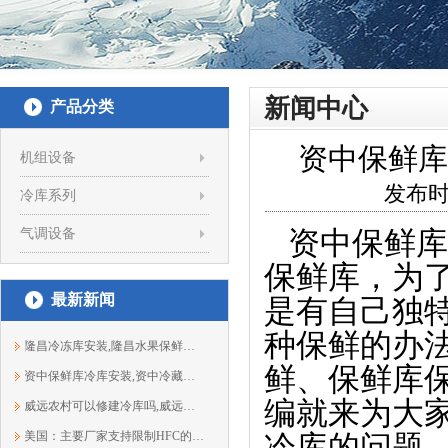
新闻中心
产品分类
资中保鲜库冷
机组设备
发布时
冷库系列
气调设备
资中保鲜库冷
保鲜库，为
最新新闻
是有自己独
种保鲜的办
隆昌冷冻库安装,隆昌水果保鲜库价格13881933303
鲜、保鲜库
资中保鲜库冷库安装,资中冷藏库建造13881933303
编就来为大
威远农村可以修建冷库吗,威远建冻库多少...
美国：主要厂家支持限制HFC的举措
冷库的问题